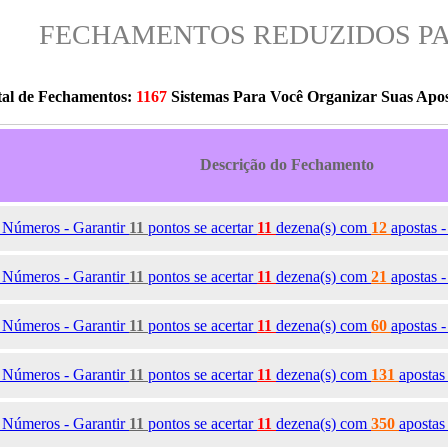
FECHAMENTOS REDUZIDOS PA
tal de Fechamentos:
1167
Sistemas Para Você Organizar Suas Apos
Descrição do Fechamento
6
Números - Garantir
11
pontos se acertar
11
dezena(s)
com
12
apostas 
7
Números - Garantir
11
pontos se acertar
11
dezena(s)
com
21
apostas 
8
Números - Garantir
11
pontos se acertar
11
dezena(s)
com
60
apostas 
9
Números - Garantir
11
pontos se acertar
11
dezena(s)
com
131
apostas
0
Números - Garantir
11
pontos se acertar
11
dezena(s)
com
350
apostas