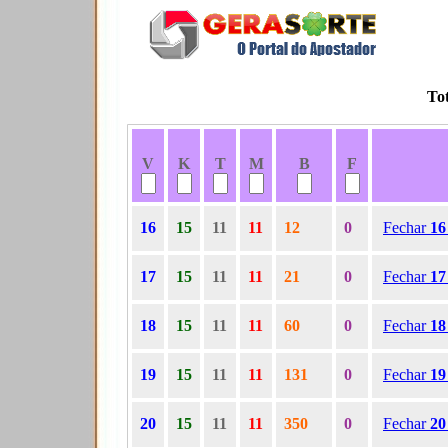
To
V
K
T
M
B
F
16
15
11
11
12
0
Fechar
1
17
15
11
11
21
0
Fechar
1
18
15
11
11
60
0
Fechar
1
19
15
11
11
131
0
Fechar
1
20
15
11
11
350
0
Fechar
2