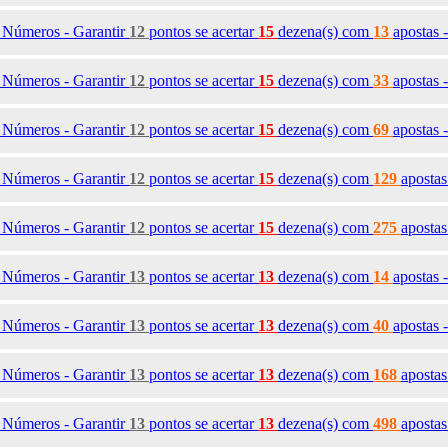
1
Números - Garantir
12
pontos se acertar
15
dezena(s)
com
13
apostas 
2
Números - Garantir
12
pontos se acertar
15
dezena(s)
com
33
apostas 
3
Números - Garantir
12
pontos se acertar
15
dezena(s)
com
69
apostas 
4
Números - Garantir
12
pontos se acertar
15
dezena(s)
com
129
aposta
5
Números - Garantir
12
pontos se acertar
15
dezena(s)
com
275
aposta
6
Números - Garantir
13
pontos se acertar
13
dezena(s)
com
14
apostas 
7
Números - Garantir
13
pontos se acertar
13
dezena(s)
com
40
apostas 
8
Números - Garantir
13
pontos se acertar
13
dezena(s)
com
168
aposta
9
Números - Garantir
13
pontos se acertar
13
dezena(s)
com
498
apostas