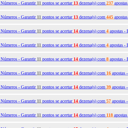
4
Números - Garantir
11
pontos se acertar
13
dezena(s)
com
237
apostas
5
Números - Garantir
11
pontos se acertar
13
dezena(s)
com
445
apostas
9
Números - Garantir
11
pontos se acertar
14
dezena(s)
com
4
apostas -
0
Números - Garantir
11
pontos se acertar
14
dezena(s)
com
4
apostas -
1
Números - Garantir
11
pontos se acertar
14
dezena(s)
com
8
apostas -
2
Números - Garantir
11
pontos se acertar
14
dezena(s)
com
16
apostas 
3
Números - Garantir
11
pontos se acertar
14
dezena(s)
com
39
apostas 
4
Números - Garantir
11
pontos se acertar
14
dezena(s)
com
57
apostas 
5
Números - Garantir
11
pontos se acertar
14
dezena(s)
com
118
apostas