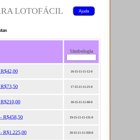
RA LOTOFÁCIL
tas
Simbologia
- R$42,00
16-15-11-11-12-0
- R$73,50
17-15-11-11-21-0
- R$210,00
18-15-11-11-60-0
 - R$458,50
19-15-11-11-131-0
 - R$1.225,00
20-15-11-11-350-0