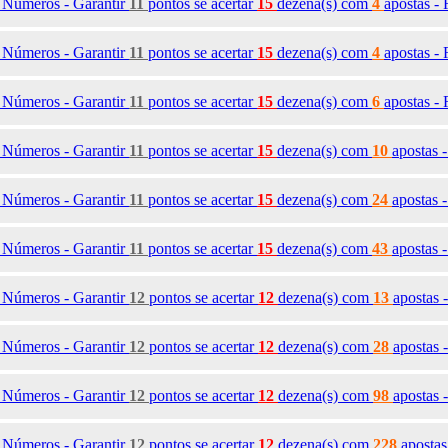
0
Números - Garantir
11
pontos se acertar
15
dezena(s)
com
4
apostas -
1
Números - Garantir
11
pontos se acertar
15
dezena(s)
com
4
apostas -
2
Números - Garantir
11
pontos se acertar
15
dezena(s)
com
6
apostas -
3
Números - Garantir
11
pontos se acertar
15
dezena(s)
com
10
apostas 
4
Números - Garantir
11
pontos se acertar
15
dezena(s)
com
24
apostas 
5
Números - Garantir
11
pontos se acertar
15
dezena(s)
com
43
apostas 
6
Números - Garantir
12
pontos se acertar
12
dezena(s)
com
13
apostas 
7
Números - Garantir
12
pontos se acertar
12
dezena(s)
com
28
apostas 
8
Números - Garantir
12
pontos se acertar
12
dezena(s)
com
98
apostas 
9
Números - Garantir
12
pontos se acertar
12
dezena(s)
com
228
aposta