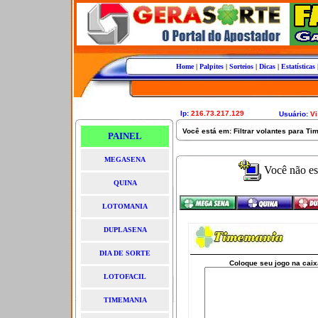
Home
|
Palpites
|
Sorteios
|
Dicas
|
Estatísticas
Ip:
216.73.217.129
Usuário:
Vi
Você está em: Filtrar volantes para T
PAINEL
MEGASENA
Você não est
QUINA
LOTOMANIA
DUPLASENA
DIA DE SORTE
Coloque seu jogo na caix
LOTOFACIL
TIMEMANIA