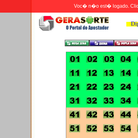
Voc� n�o est� logado. Cliqu
Digi