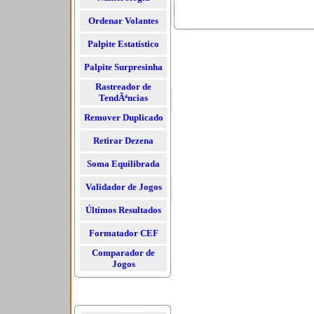
Ordenar Volantes
Palpite Estatístico
Palpite Surpresinha
Rastreador de
TendÃªncias
Remover Duplicado
Retirar Dezena
Soma Equilibrada
Validador de Jogos
Últimos Resultados
Formatador CEF
Comparador de
Jogos