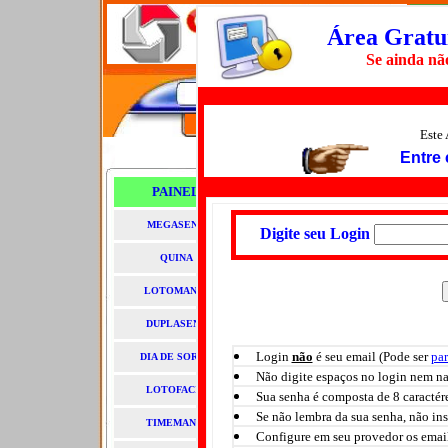
Área Gratui
Se ainda não
Home
|
Palpites
|
Sorteios
|
Dicas
|
Estatísticas
Este 
Entre 
Ip:
216.73.216.156
Usuário:
Vi
Você está em: Palpites Surpresinha p
PAINEL
MEGASENA
Digite seu Login
Você não est
QUINA
LOTOMANIA
DUPLASENA
Login
não
é seu email (Pode ser
par
DIA DE SORTE
Não digite espaços no login nem na 
LOTOFACIL
Sua senha é composta de 8 caractére
Se não lembra da sua senha, não ins
TIMEMANIA
Configure em seu provedor os emai