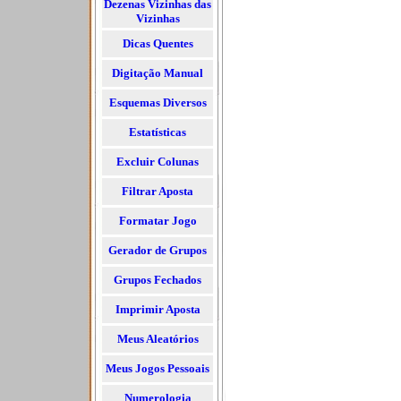
Dezenas Vizinhas das
Vizinhas
Dicas Quentes
Digitação Manual
Esquemas Diversos
Estatísticas
Excluir Colunas
Filtrar Aposta
Formatar Jogo
Gerador de Grupos
Grupos Fechados
Imprimir Aposta
Meus Aleatórios
Meus Jogos Pessoais
Numerologia