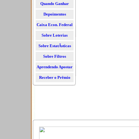
Quando Ganhar
Depoimentos
Caixa Econ. Federal
Sobre Loterias
Sobre EstatÃ­sticas
Sobre Filtros
Aprendendo Apostar
Receber o Prêmio
Teste Dezenas
Ausentes